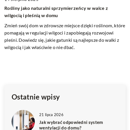
Korzyści płynące z relaksu na świeżym powie
walce z
wybrać idealne miejsce do odpoczynku w ogr
Odkryj, jak odpowiednie miejsce w ogrodzie w
roślinom, które
twój relaks i dobre samopoczucie. Dowiedz się,
 rozwojowi
przestrzeń na zewnątrz, która sprzyja odpoczyn
sze do walki z
regeneracji.
Ostatnie wpisy
21 lipca 2026
Jak wybrać odpowiedni system
wentylacji do domu?