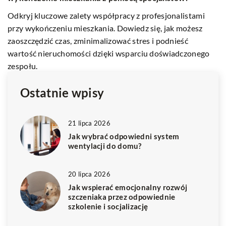
Ku
Odkryj, jak stworzyć wyjątkowy zakątek na balkonie pełen
pe
kolorowych roślin. Dowiedz się, jakie kwiaty wybrać, jak je
sp
aranżować oraz jak dbać o swoją oazę zieleni.
Ostatnie wpisy
21 lipca 2026
Jak wybrać odpowiedni system
wentylacji do domu?
20 lipca 2026
Jak wspierać emocjonalny rozwój
szczeniaka przez odpowiednie
szkolenie i socjalizację