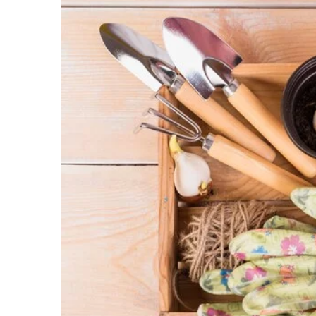
24 czerwca 2024
Jak wybrać odpowiednie oświetlenie
sufitowe do każdego pomieszczenia w
domu?
Poradnik dla każdego, kto pragnie
wyselekcjonować oświetlenie sufitowe,
doskonale wpasuje się w aranżację każ
pomieszczenia. Poznaj kluczowe aspekt
które trzeba wziąć pod uwagę.