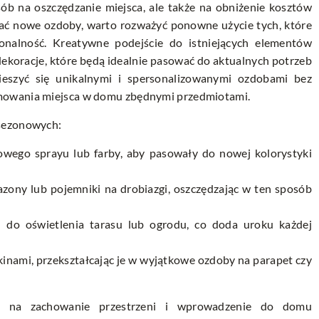
sób na oszczędzanie miejsca, ale także na obniżenie kosztów
ać nowe ozdoby, warto rozważyć ponowne użycie tych, które
onalność. Kreatywne podejście do istniejących elementów
dekoracje, które będą idealnie pasować do aktualnych potrzeb
ieszyć się unikalnymi i spersonalizowanymi ozdobami bez
mowania miejsca w domu zbędnymi przedmiotami.
 sezonowych:
nowego sprayu lub farby, aby pasowały do nowej kolorystyki
azony lub pojemniki na drobiazgi, oszczędzając w ten sposób
h do oświetlenia tarasu lub ogrodu, co doda uroku każdej
nami, przekształcając je w wyjątkowe ozdoby na parapet czy
a na zachowanie przestrzeni i wprowadzenie do domu