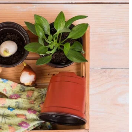
19 marca
Jaka lamp
21 października 2024
Kreatywne pomysły na wykorzystanie roślin
Jakie ośw
doniczkowych w aranżacji wnętrz i ogrodu
Podpowia
Odkryj, jak rośliny doniczkowe mogą dodać
uroku i świeżości każdemu wnętrzu i
 które
ogrodowi. Dowiedz się, jak kreatywnie je
dego
zaaranżować oraz wprowadzić do swojego
y,
otoczenia nową, zieloną energię.