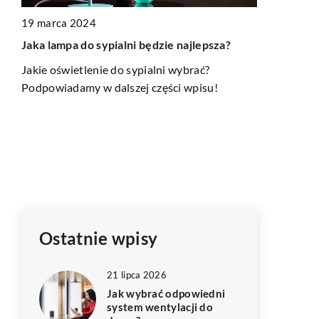
 2024
a do sypialni będzie najlepsza?
24 czerwca 2024
Jak wybrać odpowiednie
ietlenie do sypialni wybrać?
sufitowe do każdego po
damy w dalszej części wpisu!
domu?
Poradnik dla każdego, kto
wyselekcjonować oświetle
doskonale wpasuje się w 
pomieszczenia. Poznaj kl
które trzeba wziąć pod u
Ostatnie wpisy
21 lipca 2026
Jak wybrać odpowiedni
system wentylacji do