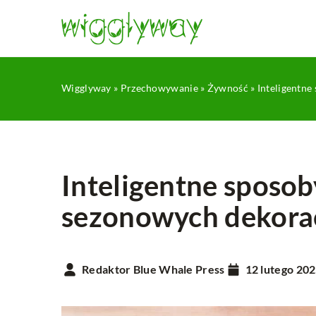
Wigglyway
»
Przechowywanie
»
Żywność
»
Inteligentne
Inteligentne sposo
sezonowych dekorac
DEKORACJE
TEKSTYLIA
Redaktor Blue Whale Press
12 lutego 20