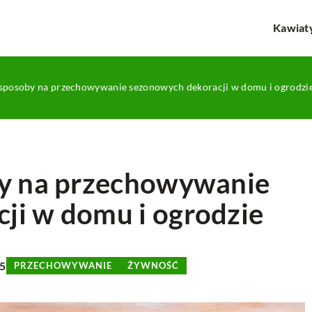
Kawiat
 sposoby na przechowywanie sezonowych dekoracji w domu i ogrodzi
by na przechowywanie
ji w domu i ogrodzie
KATEGORIA DOMYŚLNA
INNE
25
PRZECHOWYWANIE
ŻYWNOŚĆ