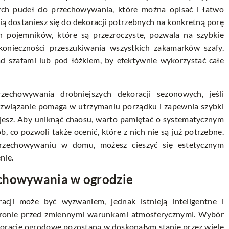
nych pudeł do przechowywania, które można opisać i łatwo
cią dostaniesz się do dekoracji potrzebnych na konkretną porę
ch pojemników, które są przezroczyste, pozwala na szybkie
konieczności przeszukiwania wszystkich zakamarków szafy.
ad szafami lub pod łóżkiem, by efektywnie wykorzystać całe
echowywania drobniejszych dekoracji sezonowych, jeśli
ozwiązanie pomaga w utrzymaniu porządku i zapewnia szybki
jesz. Aby uniknąć chaosu, warto pamiętać o systematycznym
 co pozwoli także ocenić, które z nich nie są już potrzebne.
i przechowywaniu w domu, możesz cieszyć się estetycznym
nie.
echowywania w ogrodzie
cji może być wyzwaniem, jednak istnieją inteligentne i
hronie przed zmiennymi warunkami atmosferycznymi. Wybór
oracje ogrodowe pozostaną w doskonałym stanie przez wiele