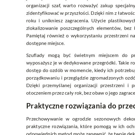
organizacji szaf, warto rozważyć zakup specjal
zidentyfikować w przyszłości. Dzięki nim z łatwoś
roku i unikniesz zagracenia. Użycie plastikowy
zlokalizowanie poszczególnych elementów, bez 
Pamiętaj również o wykorzystaniu przestrzeni n
dostępne miejsce.
Szuflady mogą być świetnym miejscem do prz
wyposażysz je w dedykowane przegródki. Takie r
dostęp do ozdób w momencie, kiedy ich potrzebu
porządkowaniu i przeglądzie zgromadzonych ozdób,
Dzięki przemyślanej organizacji przestrzeni 
otoczeniem przez cały rok, bez obaw o jego zagrace
Praktyczne rozwiązania do prz
Przechowywanie w ogrodzie sezonowych dekora
praktyczne rozwiązania, które pomogą w ich oc
odpowiednich metod może zapewnić, że twoje dek