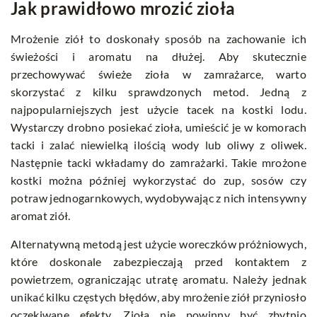
Jak prawidłowo mrozić zioła
Mrożenie ziół to doskonały sposób na zachowanie ich
świeżości i aromatu na dłużej. Aby skutecznie
przechowywać świeże zioła w zamrażarce, warto
skorzystać z kilku sprawdzonych metod. Jedną z
najpopularniejszych jest użycie tacek na kostki lodu.
Wystarczy drobno posiekać zioła, umieścić je w komorach
tacki i zalać niewielką ilością wody lub oliwy z oliwek.
Następnie tacki wkładamy do zamrażarki. Takie mrożone
kostki można później wykorzystać do zup, sosów czy
potraw jednogarnkowych, wydobywając z nich intensywny
aromat ziół.
Alternatywną metodą jest użycie woreczków próżniowych,
które doskonale zabezpieczają przed kontaktem z
powietrzem, ograniczając utratę aromatu. Należy jednak
unikać kilku częstych błędów, aby mrożenie ziół przyniosło
oczekiwane efekty. Zioła nie powinny być zbytnio