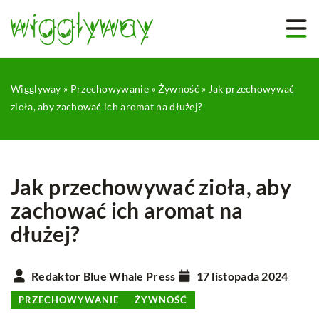
Wigglyway
»
Przechowywanie
»
Żywność
»
Jak przechowywać
zioła, aby zachować ich aromat na dłużej?
Jak przechowywać zioła, aby
zachować ich aromat na
dłużej?
Redaktor Blue Whale Press
17 listopada 2024
PRZECHOWYWANIE
ŻYWNOŚĆ