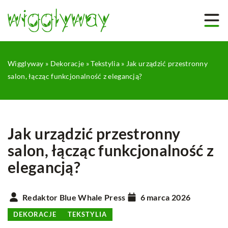
Wigglyway
»
Dekoracje
»
Tekstylia
»
Jak urządzić przestronny
salon, łącząc funkcjonalność z elegancją?
Jak urządzić przestronny
salon, łącząc funkcjonalność z
elegancją?
Redaktor Blue Whale Press
6 marca 2026
DEKORACJE
TEKSTYLIA