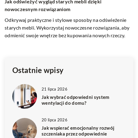
Jak wybrać idealny stół do salonu w stylu
10
skandynawskim?
J
p
Odkryj, jakie cechy powinien mieć stół, by harmonijnie
y
wkomponować się w skandynawski styl Twojego salonu.
Od
Zainspiruj się trendami i dowiedz się, na co zwrócić uwagę
me
podczas wyboru idealnego mebla.
u
ś
Ostatnie wpisy
21 lipca 2026
Jak wybrać odpowiedni system
wentylacji do domu?
20 lipca 2026
Jak wspierać emocjonalny rozwój
szczeniaka przez odpowiednie