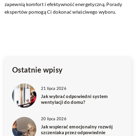
uwagę oraz porady, które pomogą Ci podjąć właściwą
J
decyzję.
t
Do
kw
w
ro
w
Ostatnie wpisy
21 lipca 2026
Jak wybrać odpowiedni system
wentylacji do domu?
20 lipca 2026
Jak wspierać emocjonalny rozwój
szczeniaka przez odpowiednie