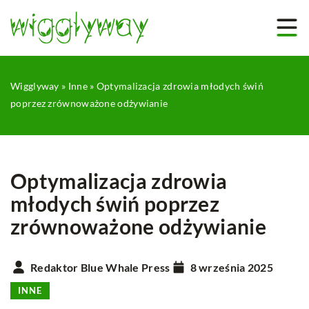
Wigglyway
»
Inne
»
Optymalizacja zdrowia młodych świń
poprzez zrównoważone odżywianie
Optymalizacja zdrowia
młodych świń poprzez
zrównoważone odżywianie
Redaktor Blue Whale Press
8 września 2025
INNE