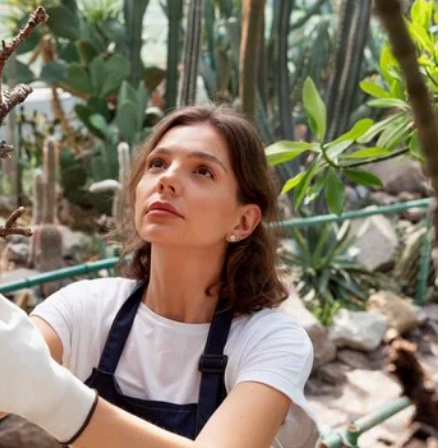
7 lutego 2025
ylia do dekoracji
Jak wybrać idealne ogrzewanie łazienki:
porady i wskazówki dotyczące
nowoczesnych rozwiązań grzewczych
 tekstylia, które
stauracji i zrobią
Zastanawiasz się, jakie ogrzewanie do łazi
iedz się, które
będzie najlepsze? Poznaj nowoczesne
raktyczne i jak
rozwiązania, które zapewnią komfort i
zory.
efektywność energetyczną. Porady ekspe
pomogą Ci dokonać właściwego wyboru.