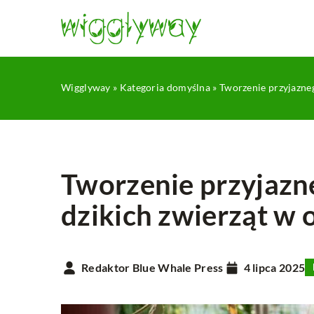
Wigglyway
»
Kategoria domyślna
»
Tworzenie przyjazneg
Tworzenie przyjazn
dzikich zwierząt w 
DEKORACJE
TEKSTY
Redaktor Blue Whale Press
4 lipca 2025