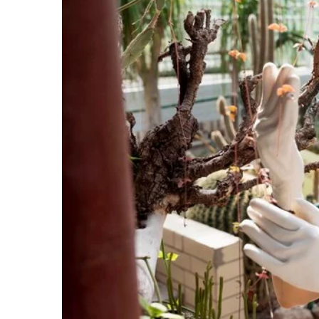
15 kwietnia 2024
Jak wybrać idealne tekst
stołów w restauracji?
Odkryj, jak dobrać idealne
podkreślą klimat Twojej re
wrażenie na gościach. Dow
materiały są najbardziej p
zharmonizować kolory i w