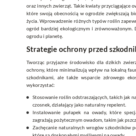
oraz innych zwierząt. Takie kwiaty przyciągające 
które swoją obecnością w ogrodzie zwiększają b
życia. Wprowadzenie różnych typów roślin zapewn
ogród bardziej ekologicznym i zrównoważonym. 
ogrodu i planetę.
Strategie ochrony przed szkodn
Tworząc przyjazne środowisko dla dzikich zwier
ochrony, które minimalizują wpływ na lokalną fa
szkodnikami, ale także wsparcie zdrowego eko
wykorzystać:
Stosowanie roślin odstraszających, takich jak n
czosnek, działający jako naturalny repelent.
Instalowanie pułapek na owady, które specj
zagrażają pożytecznym owadom, takim jak pszczo
Zachęcanie naturalnych wrogów szkodników pop
które są doskonałymi myśliwymi na owady.