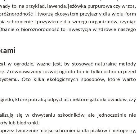
owady to, na przykład, lawenda, jeżówka purpurowa czy wrzos,
ioróżnorodność i tworzą ekosystem przyjazny dla wielu form
ia schronienie i pożywienie dla szeregu organizmów, czyniąc
Dbanie o bioróżnorodność to inwestycja w zdrowie naszego
ikami
ząt w ogrodzie, ważne jest, by stosować naturalne metody
unę. Zrównoważony rozwój ogrodu to nie tylko ochrona przed
systemu. Oto kilka ekologicznych sposobów, które warto
agietki, które potrafią odpychać niektóre gatunki owadów, czy
alizują się w chwytaniu szkodników, ale jednocześnie nie
ły lub biedronki.
rzez tworzenie miejsc schronienia dla ptaków i nietoperzy,