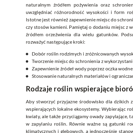
naturalnym źródłem pożywienia oraz schronie
uwzględniać różnorodność wysokości i form ro
Istotne jest również zapewnienie miejsc do schron
czy stosów kamieni. Pamiętaj o dodaniu miejsc z 
źródłem orzeźwienia dla wielu gatunków. Podsu
rozważyć następujące kroki:
Dobór roślin rodzimych i zróżnicowanych wysok
Tworzenie miejsc do schronienia z wykorzystani
Zapewnienie źródeł wody poprzez oczka wodne i
Stosowanie naturalnych materiałów i ograniczan
Rodzaje roślin wspierające bio
Aby stworzyć przyjazne środowisko dla dzikich 
wspierających lokalne ekosystemy. Wybierając ro
kwiaty, ale także przyciągamy owady zapylające, tak
w zapylaniu roślin. Równie ważne są gatunki ro
klimatycznych i glebowych, a jednocześnie stano