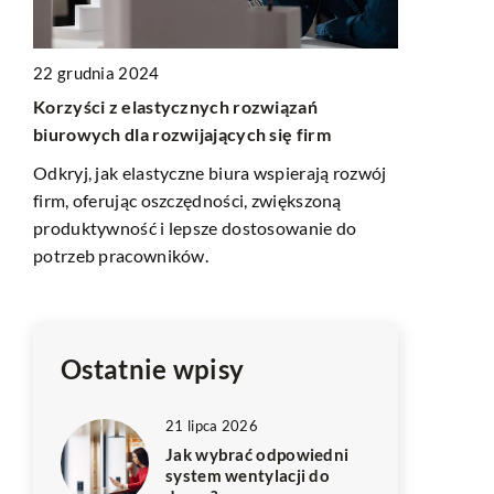
15 kwietnia
22 grudnia 2024
Jak wybrać 
Korzyści z elastycznych rozwiązań
stołów w re
biurowych dla rozwijających się firm
Odkryj, jak 
Odkryj, jak elastyczne biura wspierają rozwój
podkreślą kl
enki
firm, oferując oszczędności, zwiększoną
wrażenie na 
produktywność i lepsze dostosowanie do
materiały są
potrzeb pracowników.
zharmonizow
rtów
Ostatnie wpisy
21 lipca 2026
Jak wybrać odpowiedni
system wentylacji do