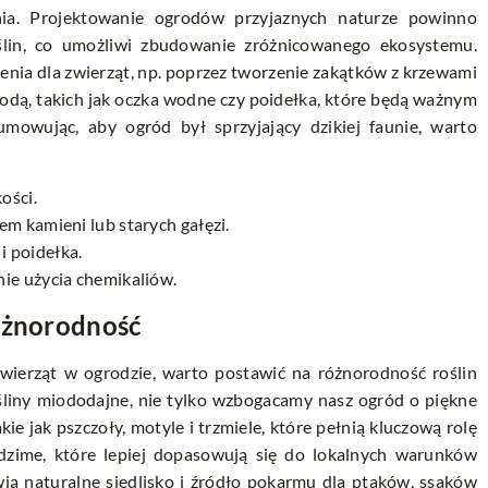
nia. Projektowanie ogrodów przyjaznych naturze powinno
ślin, co umożliwi zbudowanie zróżnicowanego ekosystemu.
ienia dla zwierząt, np. poprzez tworzenie zakątków z krzewami
wodą, takich jak oczka wodne czy poidełka, które będą ważnym
mowując, aby ogród był sprzyjający dzikiej faunie, warto
ości.
em kamieni lub starych gałęzi.
 poidełka.
ie użycia chemikaliów.
różnorodność
zwierząt w ogrodzie, warto postawić na różnorodność roślin
śliny miododajne, nie tylko wzbogacamy nasz ogród o piękne
ie jak pszczoły, motyle i trzmiele, które pełnią kluczową rolę
dzime, które lepiej dopasowują się do lokalnych warunków
wią naturalne siedlisko i źródło pokarmu dla ptaków, ssaków