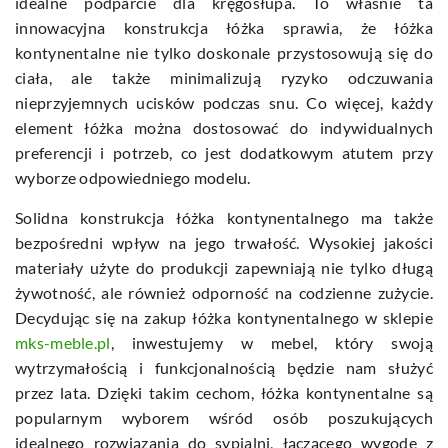
idealne podparcie dla kręgosłupa. To właśnie ta
innowacyjna konstrukcja łóżka sprawia, że łóżka
kontynentalne nie tylko doskonale przystosowują się do
ciała, ale także minimalizują ryzyko odczuwania
nieprzyjemnych ucisków podczas snu. Co więcej, każdy
element łóżka można dostosować do indywidualnych
preferencji i potrzeb, co jest dodatkowym atutem przy
wyborze odpowiedniego modelu.
Solidna konstrukcja łóżka kontynentalnego ma także
bezpośredni wpływ na jego trwałość. Wysokiej jakości
materiały użyte do produkcji zapewniają nie tylko długą
żywotność, ale również odporność na codzienne zużycie.
Decydując się na zakup łóżka kontynentalnego w sklepie
mks-meble.pl
, inwestujemy w mebel, który swoją
wytrzymałością i funkcjonalnością będzie nam służyć
przez lata. Dzięki takim cechom, łóżka kontynentalne są
popularnym wyborem wśród osób poszukujących
idealnego rozwiązania do sypialni, łączącego wygodę z