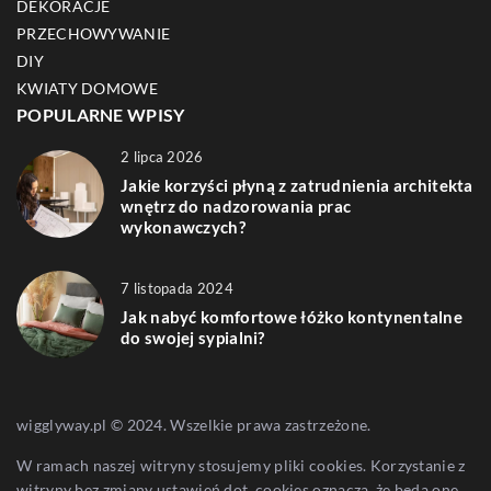
DEKORACJE
PRZECHOWYWANIE
DIY
KWIATY DOMOWE
POPULARNE WPISY
2 lipca 2026
Jakie korzyści płyną z zatrudnienia architekta
wnętrz do nadzorowania prac
wykonawczych?
7 listopada 2024
Jak nabyć komfortowe łóżko kontynentalne
do swojej sypialni?
wigglyway.pl © 2024. Wszelkie prawa zastrzeżone.
W ramach naszej witryny stosujemy pliki cookies. Korzystanie z
witryny bez zmiany ustawień dot. cookies oznacza, że będą one