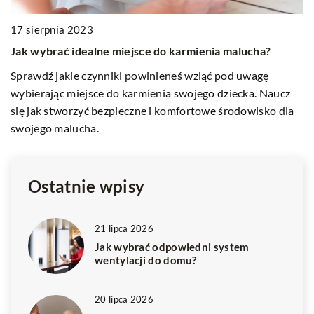
2 stycznia 2025
2
Jak rośliny wpływają na nasze samopoczucie w domowej
J
przestrzeni?
n
Odkryj, jak rośliny mogą poprawić Twoje samopoczucie w
O
domowej przestrzeni. Dowiedz się, jakie korzyści
a
c
zdrowotne i psychiczne niesie otoczenie się zielenią w
si
domu.
a
Ostatnie wpisy
21 lipca 2026
Jak wybrać odpowiedni system
wentylacji do domu?
20 lipca 2026