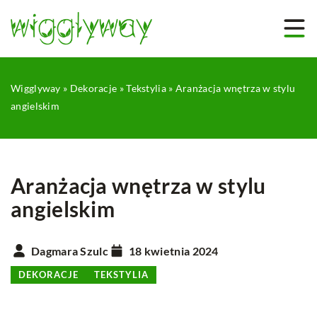
Wigglyway
»
Dekoracje
»
Tekstylia
»
Aranżacja wnętrza w stylu
angielskim
Aranżacja wnętrza w stylu
angielskim
Dagmara Szulc
18 kwietnia 2024
DEKORACJE
TEKSTYLIA