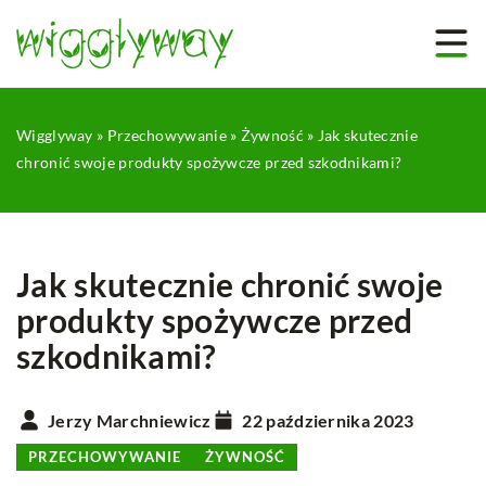
Wigglyway
»
Przechowywanie
»
Żywność
»
Jak skutecznie
chronić swoje produkty spożywcze przed szkodnikami?
Jak skutecznie chronić swoje
produkty spożywcze przed
szkodnikami?
Jerzy Marchniewicz
22 października 2023
PRZECHOWYWANIE
ŻYWNOŚĆ