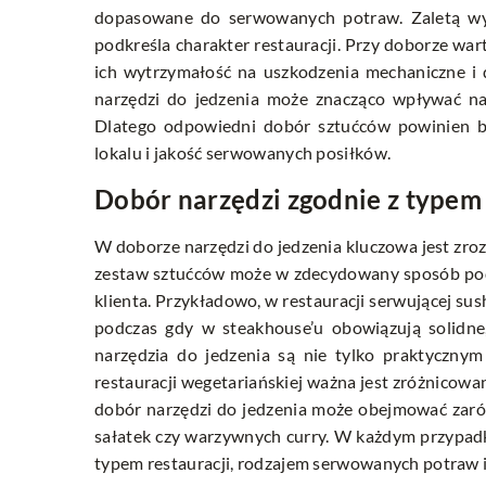
dopasowane do serwowanych potraw. Zaletą wybi
podkreśla charakter restauracji. Przy doborze war
ich wytrzymałość na uszkodzenia mechaniczne i 
narzędzi do jedzenia może znacząco wpływać na 
Dlatego odpowiedni dobór sztućców powinien być
lokalu i jakość serwowanych posiłków.
Dobór narzędzi zgodnie z typem 
W doborze narzędzi do jedzenia kluczowa jest zr
zestaw sztućców może w zdecydowany sposób podk
klienta. Przykładowo, w restauracji serwującej su
podczas gdy w steakhouse’u obowiązują solidn
narzędzia do jedzenia są nie tylko praktycznym
restauracji wegetariańskiej ważna jest zróżnicowa
dobór narzędzi do jedzenia może obejmować zarówn
sałatek czy warzywnych curry. W każdym przypadk
typem restauracji, rodzajem serwowanych potraw i