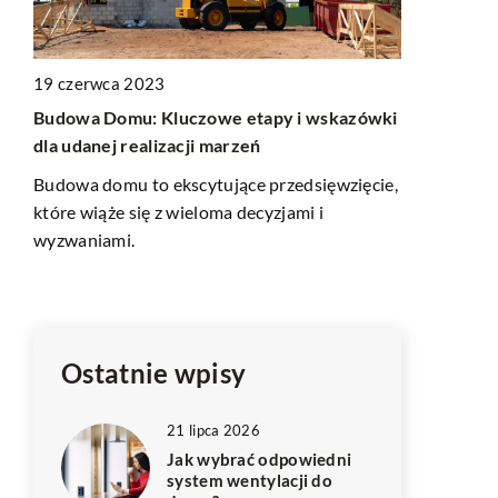
24 lipca 20
19 czerwca 2023
?
Zestawienie
Budowa Domu: Kluczowe etapy i wskazówki
cena, jakość
dla udanej realizacji marzeń
i
sezonowoś
Budowa domu to ekscytujące przedsięwzięcie,
nty
W zestawien
które wiąże się z wieloma decyzjami i
 i
lnianych – k
wyzwaniami.
internetowe
ekologiczny
[…]
Ostatnie wpisy
21 lipca 2026
Jak wybrać odpowiedni
system wentylacji do