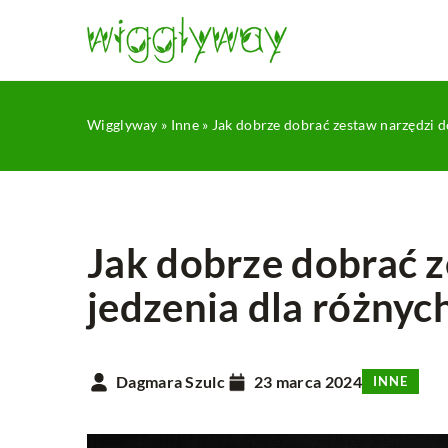
Wigglyway
»
Inne
»
Jak dobrze dobrać zestaw narzędzi d
Jak dobrze dobrać z
jedzenia dla różnyc
TEKSTYLIA
Dagmara Szulc
23 marca 2024
INNE