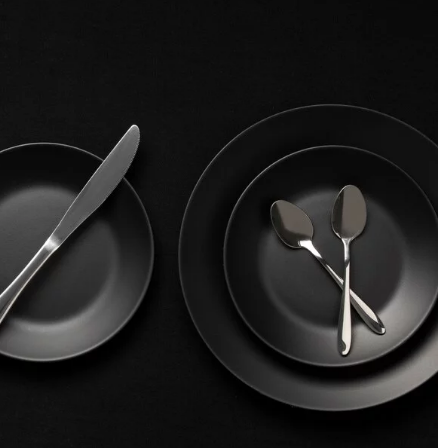
5 lipca 2024
Jak wybrać płytki marmurowe do salonu
ych na podstawie:
unkcjonalność, styl,
Odkryj niezbędne porady, które pomogą C
wybrać idealne płytki marmurowe do
aranżacji salonu. Dowiedz się, jakie eleme
 6 różnych ubrań
należy rozważyć, aby twój wybór był trafny
 sklepu
stylowy.
ącego się w
h lnianych. Wybrane