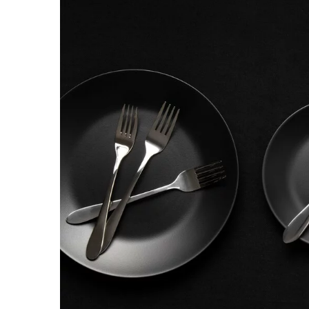
24 lipca 2025
Zestawienie ubrań lnian
cena, jakość materiału, f
sezonowość
W zestawieniu porównuję
lnianych – każdy z innego
internetowego specjalizuj
ekologicznych produktac
[…]