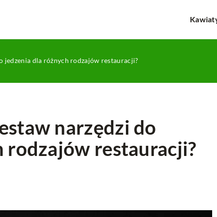
Kawiat
o jedzenia dla różnych rodzajów restauracji?
estaw narzędzi do
h rodzajów restauracji?
DEKORACJE
TEKSTYLIA