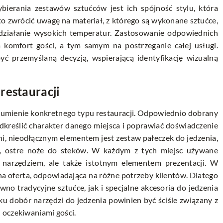
erania zestawów sztućców jest ich spójność stylu, która
to zwrócić uwagę na materiał, z którego są wykonane sztućce,
działanie wysokich temperatur. Zastosowanie odpowiednich
komfort gości, a tym samym na postrzeganie całej usługi.
 przemyślaną decyzją, wspierającą identyfikację wizualną
restauracji
ozumienie konkretnego typu restauracji. Odpowiednio dobrany
reślić charakter danego miejsca i poprawiać doświadczenie
shi, nieodłącznym elementem jest zestaw pałeczek do jedzenia,
e, ostre noże do steków. W każdym z tych miejsc używane
 narzędziem, ale także istotnym elementem prezentacji. W
na oferta, odpowiadająca na różne potrzeby klientów. Dlatego
o tradycyjne sztućce, jak i specjalne akcesoria do jedzenia
u dobór narzędzi do jedzenia powinien być ściśle związany z
 oczekiwaniami gości.