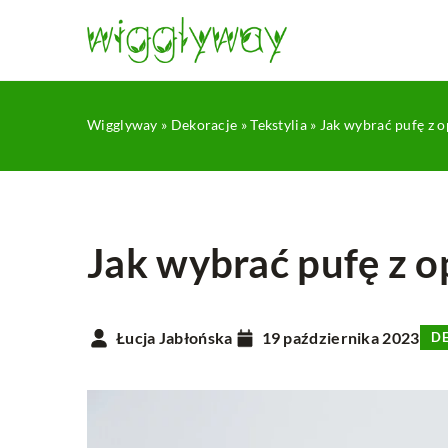
Wigglyway
»
Dekoracje
»
Tekstylia
»
Jak wybrać pufę z 
Jak wybrać pufę z o
INNE
Łucja Jabłońska
19 października 2023
D