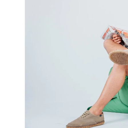
9 marca 2026
Jak wybrać idealne przys
wrażliwym układem tra
Dowiedz się, jak zapewni
zdrowie i komfort, wybie
przysmaki, które nie podr
wrażliwego układu pokar
czym kierować się przy w
problemów trawiennych.