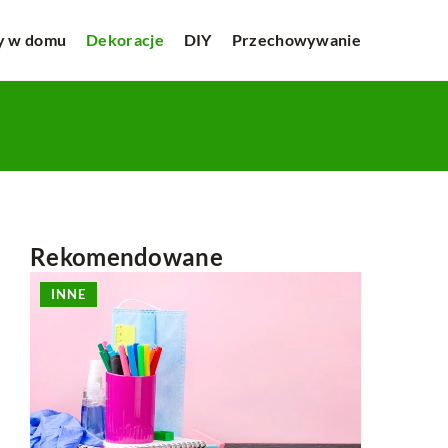
y w domu
Dekoracje
DIY
Przechowywanie
Rekomendowane
INNE
INNE