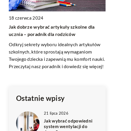
18 czerwca 2024
9 marca 20
Jak dobrze wybrać artykuły szkolne dla
Jak wybrać 
ucznia – poradnik dla rodziców
wrażliwym 
o
Odkryj sekrety wyboru idealnych artykułów
Dowiedz się
szkolnych, które sprostają wymaganiom
zdrowie i k
Twojego dziecka i zapewnią mu komfort nauki.
przysmaki, k
Przeczytaj nasz poradnik i dowiedz się więcej!
wrażliwego 
i
czym kierow
problemów 
Ostatnie wpisy
21 lipca 2026
Jak wybrać odpowiedni
system wentylacji do