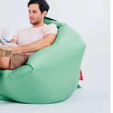
21 grudnia 2023
maki dla psa z
Porównanie skuteczności i wydajności
wiennym?
popularnych europejskich produktów d
ć swojemu psu
prania
rając odpowiednie
Odkryj kluczowe różnice pomiędzy
ażnią jego
popularnymi europejskimi środkami do
mowego. Odkryj,
prania. Oceniamy skuteczność, wydajność 
yborze, by uniknąć
korzyści związane z ich użytkowaniem.