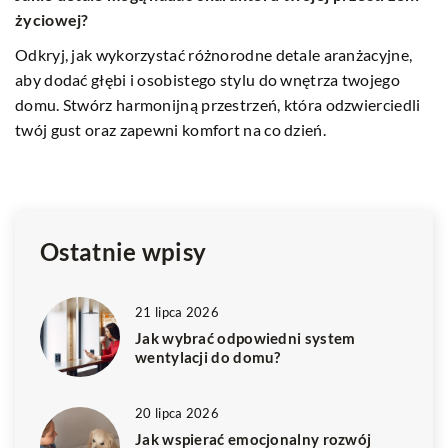
12 listopada 2023
2
Jak wybrać idealne poduszki i poszewki do mebli
J
ogrodowych – praktyczny przewodnik
n
Zapewnij swojemu mieszkaniu stylowy wygląd dzięki temu
Z
i
przewodnikowi, jak wybierać idealne poduszki i poszewki
w
do mebli ogrodowych. Dowiedz się, jak dobierać materiały,
n
wzory i rozmiary dopasowane do Twojego stylu i komfortu.
w
i
Ostatnie wpisy
21 lipca 2026
Jak wybrać odpowiedni system
wentylacji do domu?
20 lipca 2026
Jak wspierać emocjonalny rozwój