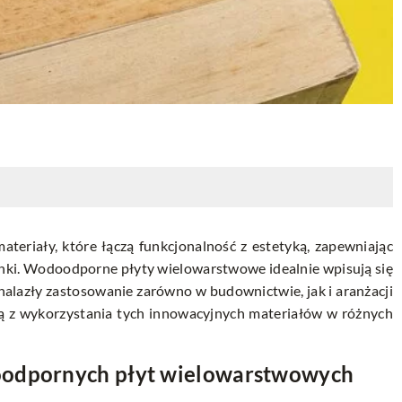
teriały, które łączą funkcjonalność z estetyką, zapewniając
unki. Wodoodporne płyty wielowarstwowe idealnie wpisują się
nalazły zastosowanie zarówno w budownictwie, jak i aranżacji
yną z wykorzystania tych innowacyjnych materiałów w różnych
oodpornych płyt wielowarstwowych