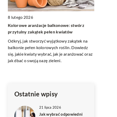
8 lutego 2026
18 sierpnia
Kolorowe aranżacje balkonowe: stwórz
Znalezieni
niom
przytulny zakątek pełen kwiatów
wybór idea
granitoweg
Odkryj, jak stworzyć wyjątkowy zakątek na
m
balkonie pełen kolorowych roślin. Dowiedz
Poradnik, j
om
się, jakie kwiaty wybrać, jak je aranżować oraz
wyboru zle
jak dbać o swoją oazę zieleni.
kuchni. Pom
aspekty, na 
ynku
wybór był tr
Ostatnie wpisy
21 lipca 2026
Jak wybrać odpowiedni