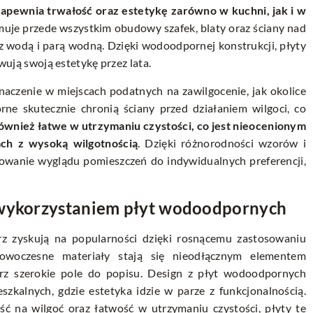
apewnia trwałość oraz estetykę zarówno w kuchni, jak i w
muje przede wszystkim obudowy szafek, blaty oraz ściany nad
 z wodą i parą wodną. Dzięki wodoodpornej konstrukcji, płyty
owują swoją estetykę przez lata.
aczenie w miejscach podatnych na zawilgocenie, jak okolice
ne skutecznie chronią ściany przed działaniem wilgoci, co
ównież łatwe w utrzymaniu czystości, co jest nieocenionym
ch z wysoką wilgotnością
. Dzięki różnorodności wzorów i
wanie wyglądu pomieszczeń do indywidualnych preferencji,
z wykorzystaniem płyt wodoodpornych
rz zyskują na popularności dzięki rosnącemu zastosowaniu
woczesne materiały stają się nieodłącznym elementem
rz szerokie pole do popisu. Design z płyt wodoodpornych
szkalnych, gdzie estetyka idzie w parze z funkcjonalnością.
ść na wilgoć oraz łatwość w utrzymaniu czystości, płyty te