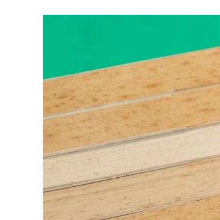
18 sierpnia 2024
Znalezienie odpowiednie
wybór idealnego zlewo
granitowego do domu
Poradnik, jak dokonać na
wyboru zlewozmywaka gr
kuchni. Pomożemy Ci zro
aspekty, na które trzeba 
wybór był trafny.