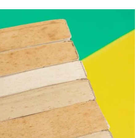
17 listopada 2024
go rozwiązania –
Jak stworzyć prywatną oazę relaksu w
zmywaka
ogrodzie dzięki nowoczesnym rozwiąza
spa
jwłaściwszego
Stwórz idealne miejsce do relaksu w swoi
anitowego do
ogrodzie dzięki nowoczesnym rozwiązani
zumieć kluczowe
spa. Poznaj, jak zaaranżować przestrzeń i
zwrócić uwagę, aby
wybrać odpowiednie elementy, aby Twoja
prywatna oaza stała się miejscem odpocz
i regeneracji.