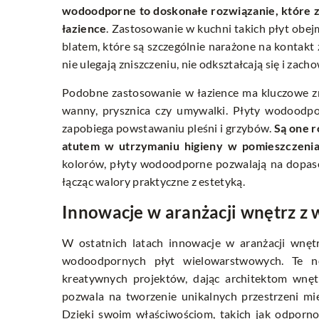
wodoodporne to doskonałe rozwiązanie, które z
łazience
. Zastosowanie w kuchni takich płyt obej
blatem, które są szczególnie narażone na kontakt
nie ulegają zniszczeniu, nie odkształcają się i zach
Podobne zastosowanie w łazience ma kluczowe zn
wanny, prysznica czy umywalki. Płyty wodoodpor
zapobiega powstawaniu pleśni i grzybów.
Są one r
atutem w utrzymaniu higieny w pomieszczenia
kolorów, płyty wodoodporne pozwalają na dopaso
łącząc walory praktyczne z estetyką.
Innowacje w aranżacji wnętrz 
W ostatnich latach innowacje w aranżacji wnęt
wodoodpornych płyt wielowarstwowych. Te no
kreatywnych projektów, dając architektom wnęt
pozwala na tworzenie unikalnych przestrzeni mie
Dzięki swoim właściwościom, takich jak odporno