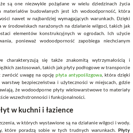
 że są one niezwykle pożądane w wielu dziedzinach życia
h materiałów budowlanych jest ich wodoodporność, która
wości nawet w najbardziej wymagających warunkach. Dzięki
 w środowiskach narażonych na działanie wilgoci, takich jak
ostaci elementów konstrukcyjnych w ogrodach. Ich użycie
wania, ponieważ wodoodporność zapobiega niechcianym
e charakteryzują się także znakomitą wytrzymałością i
ciężkich zastosowań, takich jak płyty podłogowe w transporcie
ż zwrócić uwagę na opcję
płyta antypoślizgowa
, która dzięki
 warstwę bezpieczeństwa i użyteczności w miejscach, gdzie
prawiają, że wodoodporne płyty wielowarstwowe to materiały
ście wszechstronności i funkcjonalności.
t w kuchni i łazience
czenia, w których wystawione są na działanie wilgoci i wody.
ały, które poradzą sobie w tych trudnych warunkach.
Płyty