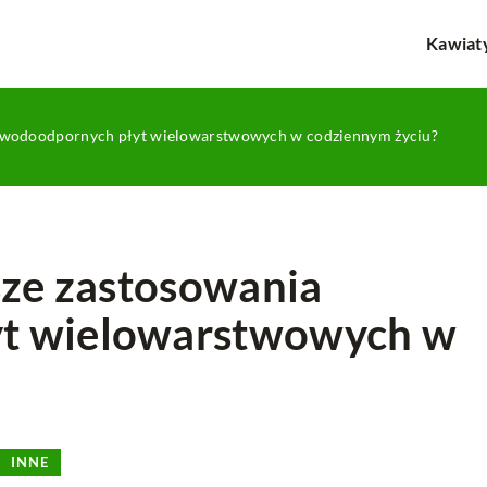
Kawiat
ia wodoodpornych płyt wielowarstwowych w codziennym życiu?
sze zastosowania
t wielowarstwowych w
INNE
INNE