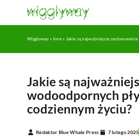
Wigglyway
»
Inne
»
Jakie są najważniejsze zastosowan
Jakie są najważniej
wodoodpornych pły
INNE
codziennym życiu?
Redaktor Blue Whale Press
7 lutego 2025