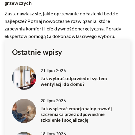
Odkryj, jak elastyczne biura wspierają rozwój firm, oferując
Tw
oszczędności, zwiększoną produktywność i lepsze
w
dostosowanie do potrzeb pracowników.
o
Ostatnie wpisy
21 lipca 2026
Jak wybrać odpowiedni system
wentylacji do domu?
20 lipca 2026
Jak wspierać emocjonalny rozwój
szczeniaka przez odpowiednie
szkolenie i socjalizację
18 lipca 2026