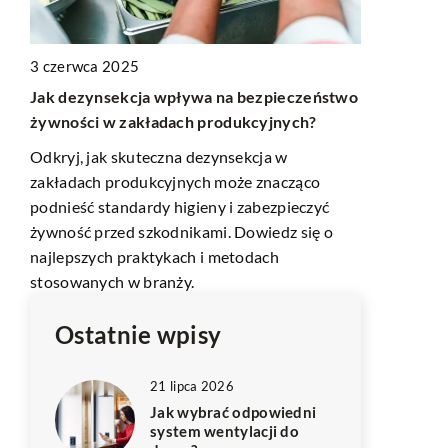
3 czerwca 2025
2 maja 2025
Jak dezynsekcja wpływa na bezpieczeństwo
Jak wybrać 
żywności w zakładach produkcyjnych?
balkonu?
Odkryj, jak skuteczna dezynsekcja w
Odkryj, jaki
,
zakładach produkcyjnych może znacząco
Twoim zacien
 i
podnieść standardy higieny i zabezpieczyć
pielęgnować,
żywność przed szkodnikami. Dowiedz się o
sezon.
najlepszych praktykach i metodach
stosowanych w branży.
Ostatnie wpisy
21 lipca 2026
Jak wybrać odpowiedni
system wentylacji do