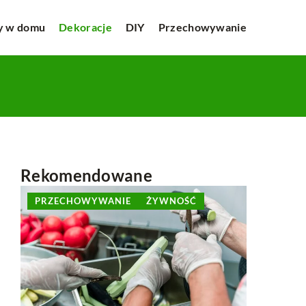
y w domu
Dekoracje
DIY
Przechowywanie
Rekomendowane
PRZECHOWYWANIE
ŻYWNOŚĆ
KAWIAT
KWIATY