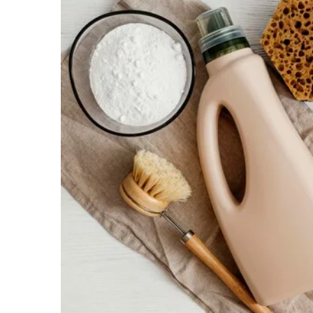
2 maja 2025
Jak wybrać idealne rośli
balkonu?
Odkryj, jakie rośliny najl
Twoim zacienionym balkoni
pielęgnować, by zdobiły p
sezon.