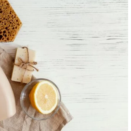
13 maja 2026
Jak wybrać idealny kosz plastikowy do
ny do zacienionego
domu?
Odkryj, na co zwrócić uwagę przy wyborze
epiej sprawdzą się na
kosza plastikowego do domu. Dowiedz się
e i jak je
jakie cechy są kluczowe dla funkcjonalności
rzestrzeń przez cały
estetyki, aby dopasować kosz do Twoich
potrzeb.