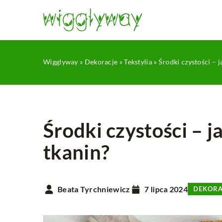
Wigglyway
»
Dekoracje
»
Tekstylia
»
Środki czystości – j
Środki czystości – j
tkanin?
KAWIATY W DOMU
KWIATY BALKONOWE
Beata Tyrchniewicz
7 lipca 2024
DEKORA