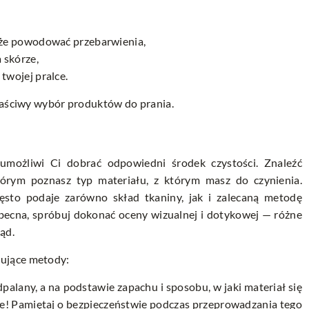
oże powodować przebarwienia,
 skórze,
wojej pralce.
właściwy wybór produktów do prania.
umożliwi Ci dobrać odpowiedni środek czystości. Znaleźć
órym poznasz typ materiału, z którym masz do czynienia.
ęsto podaje zarówno skład tkaniny, jak i zalecaną metodę
eobecna, spróbuj dokonać oceny wizualnej i dotykowej — różne
ąd.
ujące metody:
dpalany, a na podstawie zapachu i sposobu, w jaki materiał się
ażne! Pamiętaj o bezpieczeństwie podczas przeprowadzania tego