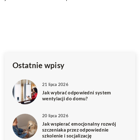
P
u
Po
pr
pr
ek
Ostatnie wpisy
21 lipca 2026
Jak wybrać odpowiedni system
wentylacji do domu?
20 lipca 2026
Jak wspierać emocjonalny rozwój
szczeniaka przez odpowiednie
szkolenie i socjalizację