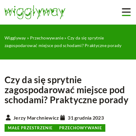
Wigglyway
»
Przechowywanie
»
Czy da się sprytnie
zagospodarować miejsce pod schodami? Praktyczne porady
Czy da się sprytnie
zagospodarować miejsce pod
schodami? Praktyczne porady
Jerzy Marchniewicz
31 grudnia 2023
MAŁE PRZESTRZENIE
PRZECHOWYWANIE